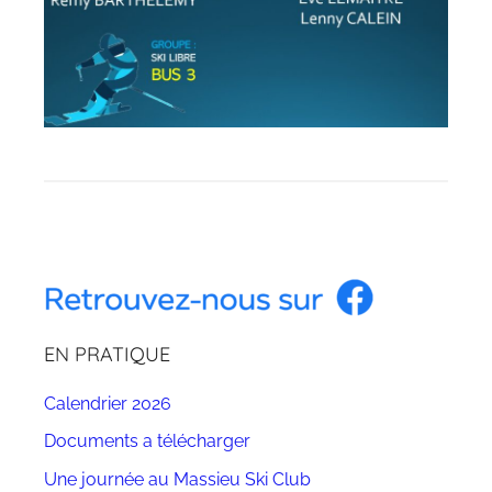
E
v
è
n
EN PRATIQUE
e
m
Calendrier 2026
e
Documents a télécharger
n
t
Une journée au Massieu Ski Club