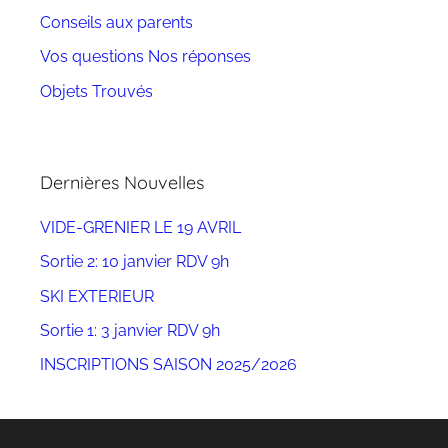
s
Conseils aux parents
/
Vos questions Nos réponses
M
a
Objets Trouvés
n
i
f
Dernières Nouvelles
e
s
VIDE-GRENIER LE 19 AVRIL
t
Sortie 2: 10 janvier RDV 9h
a
t
SKI EXTERIEUR
i
Sortie 1: 3 janvier RDV 9h
o
INSCRIPTIONS SAISON 2025/2026
n
s
,