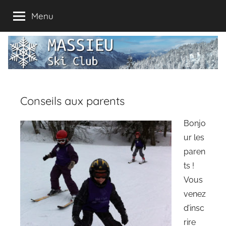
Aller
Menu
au
contenu
Massieu
Valdaine,
Pays
Ski
Voironnais,
ski
en
Club
Conseils aux parents
Chartreuse
Bonjo
ur les
paren
ts !
Vous
venez
d’insc
rire