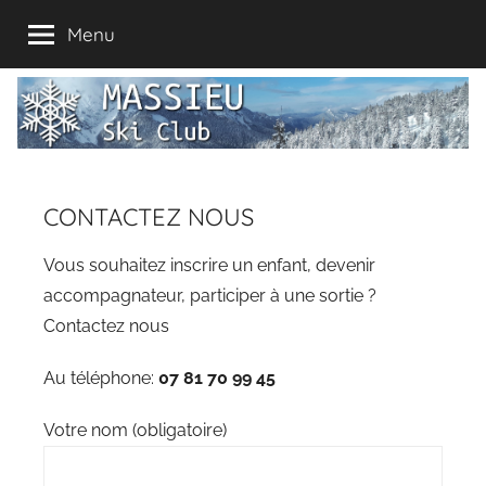
Aller
Menu
au
contenu
Massieu
Valdaine,
Pays
Ski
Voironnais,
ski
en
Club
CONTACTEZ NOUS
Chartreuse
Vous souhaitez inscrire un enfant, devenir
accompagnateur, participer à une sortie ?
Contactez nous
Au téléphone:
07 81 70 99 45
Votre nom (obligatoire)