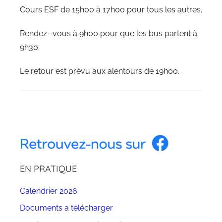
Cours ESF de 15h00 à 17h00 pour tous les autres.
Rendez -vous à 9h00 pour que les bus partent à
9h30.
Le retour est prévu aux alentours de 19h00.
N
o
n
c
EN PRATIQUE
l
a
Calendrier 2026
s
Documents a télécharger
s
é