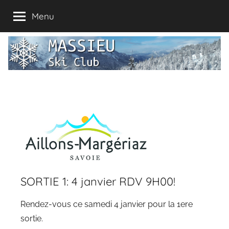
Aller
Menu
au
contenu
Massieu
Valdaine,
Pays
Ski
Voironnais,
ski
en
Club
Chartreuse
SORTIE 1: 4 janvier RDV 9H00!
Rendez-vous ce samedi 4 janvier pour la 1ere
sortie.